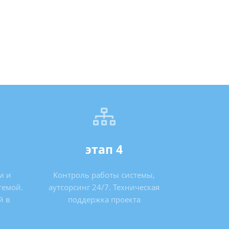
этап 4
и и
Контроль работы системы,
темой.
аутсорсинг 24/7. Техническая
й в
поддержка проекта