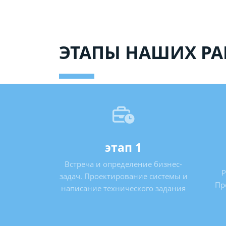
ЭТАПЫ НАШИХ РА
этап 1
Встреча и определение бизнес-
Р
задач. Проектирование системы и
Пр
написание технического задания