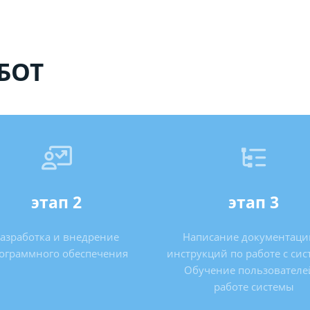
БОТ
этап 2
этап 3
азработка и внедрение
Написание документаци
ограммного обеспечения
инструкций по работе с сис
Обучение пользователе
работе системы